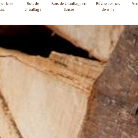
 de bois
Bois de
Bois de chauffage en
Bûche de bois
Ven
sac
chauffage
Suisse
densifié