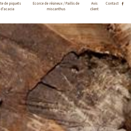
te de piquets
Ecorce de résineux / Paillis de
Avis
Contact
d'acacia
miscanthus
client