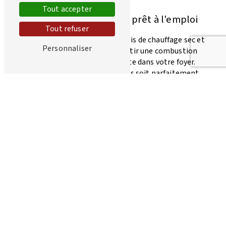
l'année.
Tout accepter
Bois de chauffage sec et prêt à l'emploi
Tout refuser
Notre entreprise propose du bois de chauffage sec et
Personnaliser
prêt à l'emploi pour vous garantir une combustion
efficace et une chaleur constante dans votre foyer.
Nous veillons à ce que notre bois soit parfaitement
sec afin de vous offrir une expérience de chauffage
agréable et sans problème.
Différentes essences de bois disponibles
Nous proposons différentes essences de bois pour
répondre à vos préférences en matière de chauffage.
Que vous préfériez le chêne, le hêtre, le frêne ou le
bouleau, nous avons ce qu'il vous faut pour satisfaire
vos besoins en termes de chauffage.
LIVRAISON DE BOIS DE CHAUFFAGE À BAUME-LES-DAMES
Pour vous faciliter la vie, nous assurons la livraison
de votre bois de chauffage directement à Baume-les-