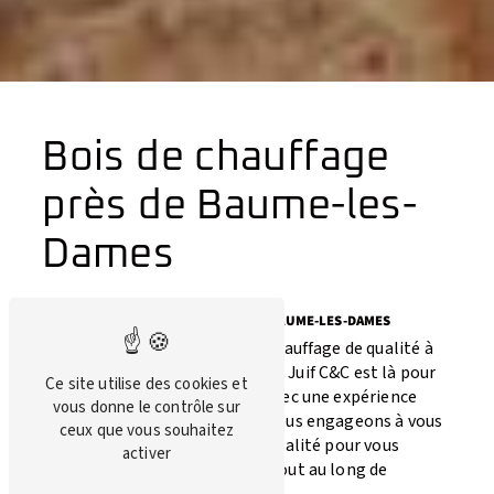
Bois de chauffage
près de Baume-les-
Dames
BOIS DE CHAUFFAGE DE QUALITÉ À BAUME-LES-DAMES
Si vous recherchez du bois de chauffage de qualité à
Baume-les-Dames, l'entreprise Juif C&C est là pour
Ce site utilise des cookies et
répondre à tous vos besoins. Avec une expérience
vous donne le contrôle sur
solide dans le domaine, nous nous engageons à vous
ceux que vous souhaitez
fournir des produits de haute qualité pour vous
activer
assurer un chauffage optimal tout au long de