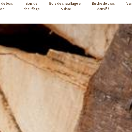
 de bois
Bois de
Bois de chauffage en
Bûche de bois
Ven
sac
chauffage
Suisse
densifié