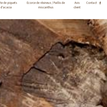
te de piquets
Ecorce de résineux / Paillis de
Avis
Contact
d'acacia
miscanthus
client