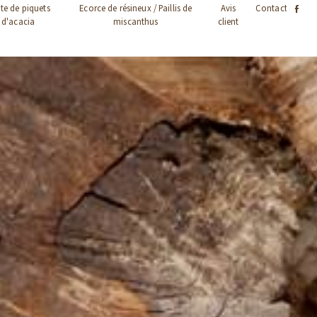
te de piquets
Ecorce de résineux / Paillis de
Avis
Contact
d'acacia
miscanthus
client