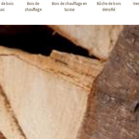
 de bois
Bois de
Bois de chauffage en
Bûche de bois
Ven
sac
chauffage
Suisse
densifié