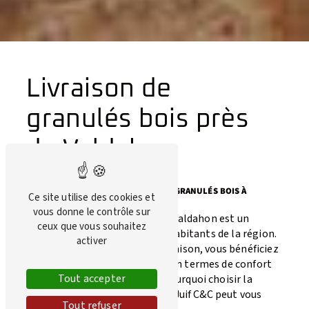
Livraison de
granulés bois près
de Valdahon
LES AVANTAGES DE LA LIVRAISON DE GRANULÉS BOIS À
Ce site utilise des cookies et
VALDAHON
vous donne le contrôle sur
La livraison de granulés bois à Valdahon est un
ceux que vous souhaitez
service très pratique pour les habitants de la région.
activer
En optant pour ce mode de livraison, vous bénéficiez
de nombreux avantages, tant en termes de confort
Tout accepter
que d'économies. Découvrez pourquoi choisir la
livraison de granulés bois avec Juif C&C peut vous
Tout refuser