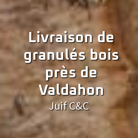
Livraison de
granulés bois
près de
Valdahon
Juif C&C