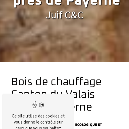
près de Payerne
Juif C&C
Bois de chauffage
Canton du Valais
près de Payerne
Ce site utilise des cookies et
vous donne le contrôle sur
BOIS DE CHAUFFAGE : UNE SOLUTION ÉCOLOGIQUE ET
ceux que vous souhaitez
ÉCONOMIQUE À PAYERNE