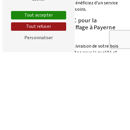
confiance à notre expertise et bénéficiez d'un service
personnalisé et adapté à vos besoins.
Tout accepter
Pourquoi choisir Juif C&C pour la
Tout refuser
livraison de bois de chauffage à Payerne
?
Personnaliser
En choisissant Juif C&C pour la livraison de votre bois
de chauffage à Payerne, vous optez pour la qualité et
la fiabilité. Nous mettons à votre disposition un
large choix de produits de qualité supérieure,
provenant de sources durables et respectueuses de
l'environnement. Notre équipe de professionnels
qualifiés se charge de vous fournir un service rapide et
efficace, répondant à toutes vos exigences.
Les avantages de la livraison de bois de
chauffage avec Juif C&C à Payerne
En faisant appel à Juif C&C pour la livraison de votre
bois de chauffage à Payerne, vous bénéficierez de