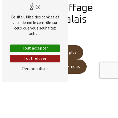
Bois de chauffage
Ce site utilise des cookies et
Canton du Valais
vous donne le contrôle sur
ceux que vous souhaitez
près de Gy
activer
Tout accepter
En savoir plus
Tout refuser
Contactez-nous
Personnaliser