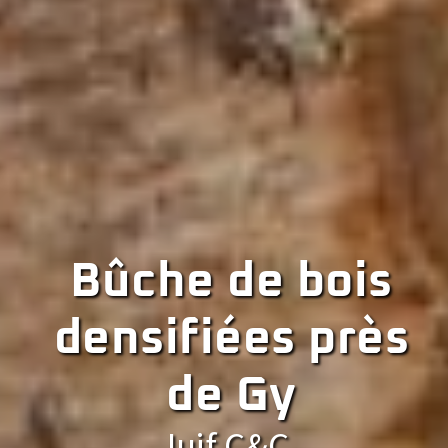
Bûche de bois
densifiées près
de Gy
Juif C&C