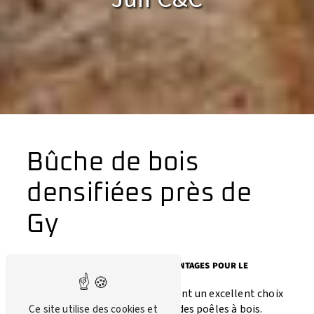
Bûche de bois
densifiées près de
Gy
BÛCHE DE BOIS DENSIFIÉES: LES AVANTAGES POUR LE
CHAUFFAGE
Les bûches de bois densifiées sont un excellent choix
pour le chauffage des foyers et des poêles à bois.
Ce site utilise des cookies et