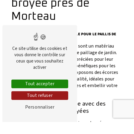
broyée près de
Morteau
ÉCORCE DE RÉSINEUX BROYÉE : IDÉALE POUR LE PAILLIS DE
JARDIN
Les écorces de résineux broyées sont un matériau
Ce site utilise des cookies et
naturel et durable utilisé pour le paillage de jardin.
vous donne le contrôle sur
Elles sont particulièrement appréciées pour leur
ceux que vous souhaitez
esthétique et leurs propriétés bénéfiques pour les
activer
plantes. Chez Juif C&C, nous proposons des écorces
de résineux broyées de haute qualité, idéales pour
Tout accepter
améliorer la santé de vos plantes et embellir votre
espace extérieur.
Tout refuser
Les avantages du paillage avec des
Personnaliser
écorces de résineux broyées
Le paillis à base d'écorces de résineux broyées
présente de nombreux avantages pour votre jardin.