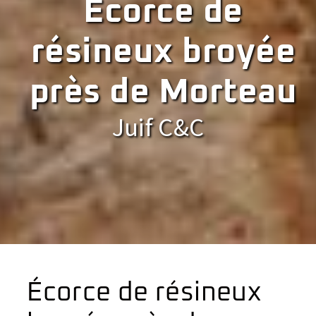
Écorce de
résineux broyée
près de Morteau
Juif C&C
Écorce de résineux