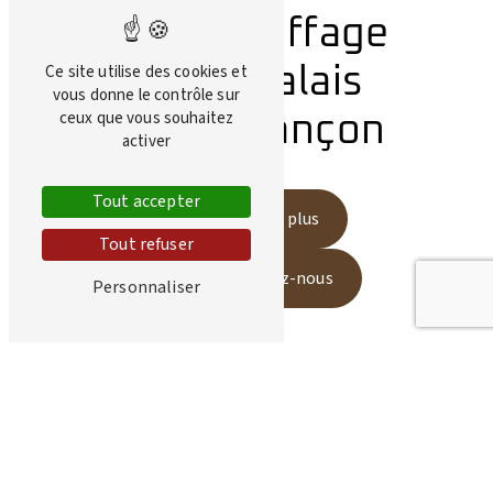
Bois de chauffage
Ce site utilise des cookies et
Canton du Valais
vous donne le contrôle sur
ceux que vous souhaitez
près de Besançon
activer
Tout accepter
En savoir plus
Tout refuser
Contactez-nous
Personnaliser